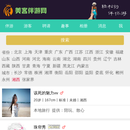
伴游
游客
聘请
趣事
相册
消息
我
搜索
省份：
北京
上海
天津
重庆
广东
广西
江苏
江西
浙江
安徽
福建
山东
山西
河南
河北
海南
云南
湖北
湖南
四川
贵州
辽宁
吉林
西藏
陕西
甘肃
青海
宁夏
新疆
黑龙江
内蒙古
城市：
长沙
常德
株洲
湘潭
衡阳
岳阳
邵阳
益阳
娄底
怀化
郴州
永州
湘西
张家界
该死的魅力vv
20岁丨167cm丨标准丨未婚丨湘西
本地旅行
提供：陪玩、散心
珠帘秀