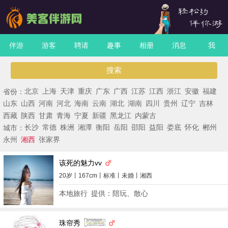
伴游
游客
聘请
趣事
相册
消息
我
搜索
省份：
北京
上海
天津
重庆
广东
广西
江苏
江西
浙江
安徽
福建
山东
山西
河南
河北
海南
云南
湖北
湖南
四川
贵州
辽宁
吉林
西藏
陕西
甘肃
青海
宁夏
新疆
黑龙江
内蒙古
城市：
长沙
常德
株洲
湘潭
衡阳
岳阳
邵阳
益阳
娄底
怀化
郴州
永州
湘西
张家界
该死的魅力vv
20岁丨167cm丨标准丨未婚丨湘西
本地旅行
提供：陪玩、散心
珠帘秀