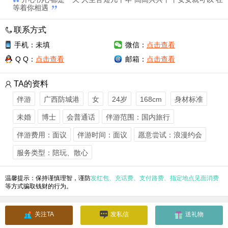
等着你相遇
联系方式
手机：未填
微信：
点击查看
Q Q：
点击查看
邮箱：
点击查看
TA的资料
伴游
广西防城港
女
24岁
168cm
身材标准
未婚
博士
会普通话
伴游范围：国内旅行
伴游费用：面议
伴游时间：面议
愿意尝试：浪漫约会
服务类型：陪玩、散心
温馨提示：保持谨慎理智，谨防
发红包、充话费、支付路费、指定地点见面消费
等方式骗取钱财的行为。
Copyright © 美客伴游网 2017-2026
电脑版本
关注TA
发私信
送礼物