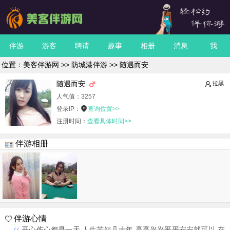
伴游
游客
聘请
趣事
相册
消息
我
位置：
美客伴游网
>>
防城港伴游
>> 随遇而安
随遇而安
拉黑
人气值：
3257
登录IP：
查询位置>>
注册时间：
查看具体时间>>
伴游相册
伴游心情
开心伤心都是一天 人生苦短几十年 高高兴兴平平安安就可以 在