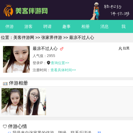
伴游
游客
聘请
趣事
相册
消息
我
位置：
美客伴游网
>>
张家界伴游
>> 最凉不过人心
最凉不过人心
拉黑
人气值：
2955
登录IP：
查询位置>>
注册时间：
查看具体时间>>
伴游相册
伴游心情
我是来自张家界的伴游，随缘，联系后详谈。