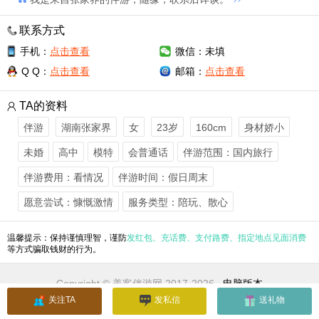
联系方式
手机：
点击查看
微信：未填
Q Q：
点击查看
邮箱：
点击查看
TA的资料
伴游
湖南张家界
女
23岁
160cm
身材娇小
未婚
高中
模特
会普通话
伴游范围：国内旅行
伴游费用：看情况
伴游时间：假日周末
愿意尝试：慷慨激情
服务类型：陪玩、散心
温馨提示：保持谨慎理智，谨防
发红包、充话费、支付路费、指定地点见面消费
等方式骗取钱财的行为。
Copyright © 美客伴游网 2017-2026
电脑版本
关注TA
发私信
送礼物