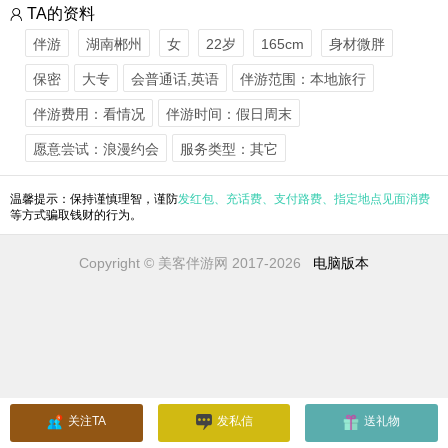
TA的资料
伴游
湖南郴州
女
22岁
165cm
身材微胖
保密
大专
会普通话,英语
伴游范围：本地旅行
伴游费用：看情况
伴游时间：假日周末
愿意尝试：浪漫约会
服务类型：其它
温馨提示：保持谨慎理智，谨防
发红包、充话费、支付路费、指定地点见面消费
等方式骗取钱财的行为。
Copyright © 美客伴游网 2017-2026
电脑版本
关注TA
发私信
送礼物