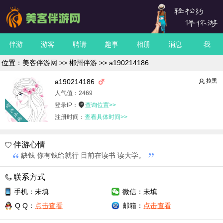
伴游
游客
聘请
趣事
相册
消息
我
位置：
美客伴游网
>>
郴州伴游
>> a190214186
拉黑
a190214186
人气值：
2469
登录IP：
查询位置>>
注册时间：
查看具体时间>>
伴游心情
缺钱 你有钱给就行 目前在读书 读大学。
联系方式
手机：未填
微信：未填
Q Q：
点击查看
邮箱：
点击查看