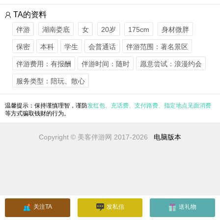
TA的资料
伴游
湖南娄底
女
20岁
175cm
身材微胖
保密
本科
学生
会普通话
伴游范围：著名景区
伴游费用：有报酬
伴游时间：随时
愿意尝试：浪漫约会
服务类型：陪玩、散心
温馨提示：保持谨慎理智，谨防
发红包、充话费、支付路费、指定地点见面消费
等方式骗取钱财的行为。
Copyright © 美客伴游网 2017-2026
电脑版本
关注TA
发私信
送礼物