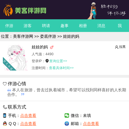
伴游
游客
聘请
趣事
相册
消息
我
位置：
美客伴游网
>>
娄底伴游
>> 娃娃的妈
娃娃的妈
拉黑
人气值：
4490
登录IP：
查询位置>>
注册时间：
查看具体时间>>
伴游心情
本人在旅游，曾去过执着城市，希望可以找到同样喜好的人长期
合作。
联系方式
手机：
点击查看
微信：未填
Q Q：
点击查看
邮箱：
点击查看