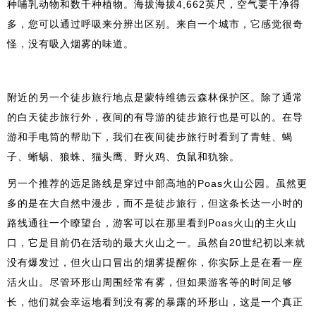
种哺乳动物和数千种植物。海拔海拔4,662英尺，空气要干净得
多，您可以通过呼吸来分辨出区别。来自一个城市，它感觉很奇
怪，没有吸入烟雾的味道。
附近的另一个徒步旅行地点是蒙特维德云森林保护区。除了通常
的白天徒步旅行外，夜间的有导游的徒步旅行也是可以的。在导
游和手电筒的帮助下，我们在夜间徒步旅行时看到了青蛙、蝎
子、蜥蜴、狼蛛、猫头鹰、野火鸡、负鼠和犰狳。
另一个推荐的远足路线是穿过中部高地的Poas火山公园。虽然更
多的是在大自然中漫步，而不是徒步旅行，但这条长达一小时的
路线通往一个瞭望台，游客可以在那里看到Poas火山的主火山
口，它是目前仍在活动的最大火山之一。虽然自20世纪初以来就
没有爆发过，但火山口冒出的烟雾提醒你，你实际上是在看一座
活火山。尽管环形山周围经常有雾，但如果游客等的时间足够
长，他们就会幸运地看到没有雾的暴露的环形山，这是一个真正