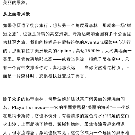
美丽的景象。
从上面看风景
如果你厌倦了徒步旅行，想从另一个角度看森林，那就来一场“树
冠之旅”，也就是所谓的高空滑索。哥斯达黎加全国有多个公园提
供林冠之旅。我们的旅程是在蒙特维德的Aventura探险中心进行
的，那里有拉丁美洲最高的zipline，高达1590米，大约离地面一
英里。尽管你离地那么高——或者当你被一根绳子吊在空中，只
有一个背带支撑着你时，离地那么远——当你突然滑过树顶，下
面是一片森林时，恐惧很快就变成了兴奋。
除了众多的热带雨林，哥斯达黎加还以其广阔美丽的海滩而闻
名。Playa Hermosa——它的字面意思是“美丽的海滩”——坐落
在瓜纳卡斯特，它也不例外，有着清澈的蓝色海水和绵延的空白
火山沙，上面爬满了螃蟹、鬣蜥和蟾蜍。虽然海浪看起来很诱
人，但水流湍急，激流也很常见，这使它成为一个危险的游泳地