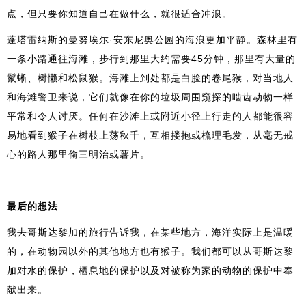
点，但只要你知道自己在做什么，就很适合冲浪。
蓬塔雷纳斯的曼努埃尔·安东尼奥公园的海浪更加平静。森林里有
一条小路通往海滩，步行到那里大约需要45分钟，那里有大量的
鬣蜥、树懒和松鼠猴。海滩上到处都是白脸的卷尾猴，对当地人
和海滩警卫来说，它们就像在你的垃圾周围窥探的啮齿动物一样
平常和令人讨厌。任何在沙滩上或附近小径上行走的人都能很容
易地看到猴子在树枝上荡秋千，互相搂抱或梳理毛发，从毫无戒
心的路人那里偷三明治或薯片。
最后的想法
我去哥斯达黎加的旅行告诉我，在某些地方，海洋实际上是温暖
的，在动物园以外的其他地方也有猴子。我们都可以从哥斯达黎
加对水的保护，栖息地的保护以及对被称为家的动物的保护中奉
献出来。